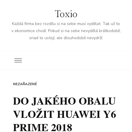
Toxio
Každá firma bez rozdílu si na sebe musí vydělat. Tak už to
v ekonomice chodí. Pokud si na sebe nevydělá krátkodobě,
snad to ustojí, ale dlouhodobě nevydrží.
NEZAŘAZENÉ
DO JAKÉHO OBALU
VLOŽIT HUAWEI Y6
PRIME 2018