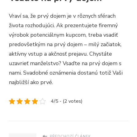
Vraví sa, že prvý dojem je v rôznych sférach
života rozhodujúci. Ak prezentujete firemný
výrobok potenciálnym kupcom, treba vsadiť
predovšetkým na prvý dojem – milý začiatok,
aktívny vstup a akčnosť prejavu. Chystáte
uzavrieť manželstvo? Vsaďte na prvý dojem s
nami. Svadobné oznámenia dostanú totiž Vaši
najbližší ako prvé.
4/5 - (2 votes)
PŘEDCHOZÍ ČLÁNEK