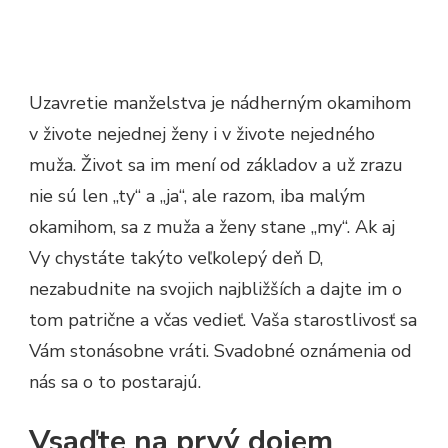
Uzavretie manželstva je nádherným okamihom
v živote nejednej ženy i v živote nejedného
muža. Život sa im mení od základov a už zrazu
nie sú len „ty“ a „ja“, ale razom, iba malým
okamihom, sa z muža a ženy stane „my“. Ak aj
Vy chystáte takýto veľkolepý deň D,
nezabudnite na svojich najbližších a dajte im o
tom patrične a včas vedieť. Vaša starostlivosť sa
Vám stonásobne vráti.
Svadobné oznámenia
od
nás sa o to postarajú.
Vsaďte na prvý dojem