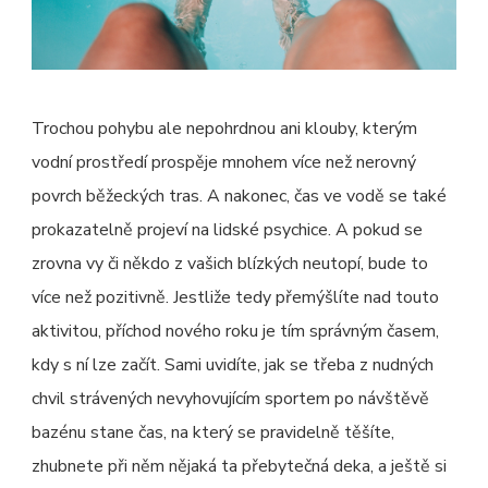
Trochou pohybu ale nepohrdnou ani klouby, kterým
vodní prostředí prospěje mnohem více než nerovný
povrch běžeckých tras. A nakonec, čas ve vodě se také
prokazatelně projeví na lidské psychice. A pokud se
zrovna vy či někdo z vašich blízkých neutopí, bude to
více než pozitivně. Jestliže tedy přemýšlíte nad touto
aktivitou, příchod nového roku je tím správným časem,
kdy s ní lze začít. Sami uvidíte, jak se třeba z nudných
chvil strávených nevyhovujícím sportem po návštěvě
bazénu stane čas, na který se pravidelně těšíte,
zhubnete při něm nějaká ta přebytečná deka, a ještě si