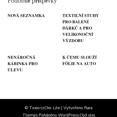
Podobné příspěvky
NOVÁ SEZNAMKA
TEXTILNÍ STUHY
PRO BALENÍ
DÁRKŮ A PRO
VELIKONOČNÍ
VÝZDOBU
NENÁROČNÁ
K ČEMU SLOUŽÍ
KABINKA PRO
FÓLIE NA AUTO
ÚLEVU
© Toxio.czChic Lite | Vytvořeno
Rara
Themes
.Poháněno
WordPress
.
Cbd olej