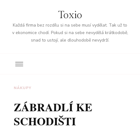
Toxio
Každá firma bez rozdílu si na sebe musí vydělat. Tak už to
v ekonomice chodí. Pokud si na sebe nevydělá krátkodobě,
snad to ustojí, ale dlouhodobě nevydrží.
NÁKUPY
ZÁBRADLÍ KE
SCHODIŠTI