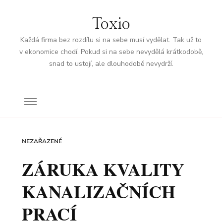
Toxio
Každá firma bez rozdílu si na sebe musí vydělat. Tak už to
v ekonomice chodí. Pokud si na sebe nevydělá krátkodobě,
snad to ustojí, ale dlouhodobě nevydrží.
NEZAŘAZENÉ
ZÁRUKA KVALITY
KANALIZAČNÍCH
PRACÍ