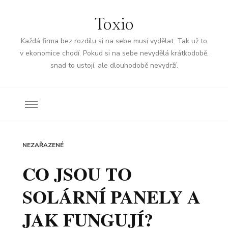
Toxio
Každá firma bez rozdílu si na sebe musí vydělat. Tak už to
v ekonomice chodí. Pokud si na sebe nevydělá krátkodobě,
snad to ustojí, ale dlouhodobě nevydrží.
NEZAŘAZENÉ
CO JSOU TO
SOLÁRNÍ PANELY A
JAK FUNGUJÍ?