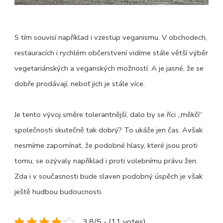
S tím souvisí například i vzestup veganismu. V obchodech,
restauracích i rychlém občerstvení vidíme stále větší výběr
vegetariánských a veganských možností. A je jasné, že se
dobře prodávají, neboť jich je stále více.
Je tento vývoj směre tolerantnější, dalo by se říci „měkčí“
společnosti skutečně tak dobrý? To ukáže jen čas. Avšak
nesmíme zapomínat, že podobné hlasy, které jsou proti
tomu, se ozývaly například i proti volebnímu právu žen.
Zda i v současnosti bude slaven podobný úspěch je však
ještě hudbou budoucnosti.
3.8/5 - (11 votes)