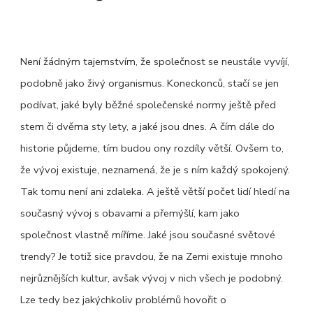
Není žádným tajemstvím, že společnost se neustále vyvíjí,
podobně jako živý organismus. Koneckonců, stačí se jen
podívat, jaké byly běžné společenské normy ještě před
stem či dvěma sty lety, a jaké jsou dnes. A čím dále do
historie půjdeme, tím budou ony rozdíly větší.
Ovšem to,
že vývoj existuje, neznamená, že je s ním každý spokojený.
Tak tomu není ani zdaleka. A ještě větší počet lidí hledí na
současný vývoj s obavami a přemýšlí, kam jako
společnost vlastně míříme. Jaké jsou současné světové
trendy?
Je totiž sice pravdou, že na Zemi existuje mnoho
nejrůznějších kultur, avšak vývoj v nich všech je podobný.
Lze tedy bez jakýchkoliv problémů hovořit o