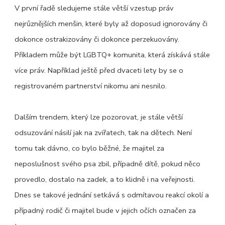
V první řadě sledujeme stále větší vzestup práv
nejrůznějších menšin, které byly až doposud ignorovány či
dokonce ostrakizovány či dokonce perzekuovány.
Příkladem může být LGBTQ+ komunita, která získává stále
více práv. Například ještě před dvaceti lety by se o
registrovaném partnerství nikomu ani nesnilo.
Dalším trendem, který lze pozorovat, je stále větší
odsuzování násilí jak na zvířatech, tak na dětech. Není
tomu tak dávno, co bylo běžné, že majitel za
neposlušnost svého psa zbil, případně dítě, pokud něco
provedlo, dostalo na zadek, a to klidně i na veřejnosti.
Dnes se takové jednání setkává s odmítavou reakcí okolí a
případný rodič či majitel bude v jejich očích označen za