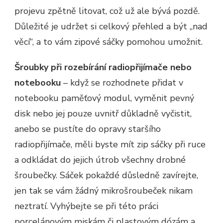
projevu zpětně litovat, což už ale bývá pozdě.
Důležité je udržet si celkový přehled a být „nad
věcí“, a to vám zipové sáčky pomohou umožnit.
Šroubky při rozebírání radiopřijímače nebo
notebooku
– když se rozhodnete přidat v
notebooku paměťový modul, vyměnit pevný
disk nebo jej pouze uvnitř důkladně vyčistit,
anebo se pustíte do opravy staršího
radiopřijímače, měli byste mít zip sáčky při ruce
a odkládat do jejich útrob všechny drobné
šroubečky. Sáček pokaždé důsledně zavírejte,
jen tak se vám žádný mikrošroubeček nikam
neztratí. Vyhýbejte se při této práci
porcelánovým miskám či plastovým dózám a