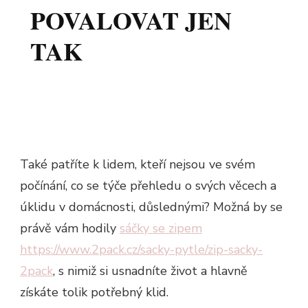
POVALOVAT JEN
TAK
Také patříte k lidem, kteří nejsou ve svém
počínání, co se týče přehledu o svých věcech a
úklidu v domácnosti, důslednými? Možná by se
právě vám hodily
sáčky se zipem
https://www.2pack.cz/sacky-pytle/zip-sacky-
2pack
, s nimiž si usnadníte život a hlavně
získáte tolik potřebný klid.