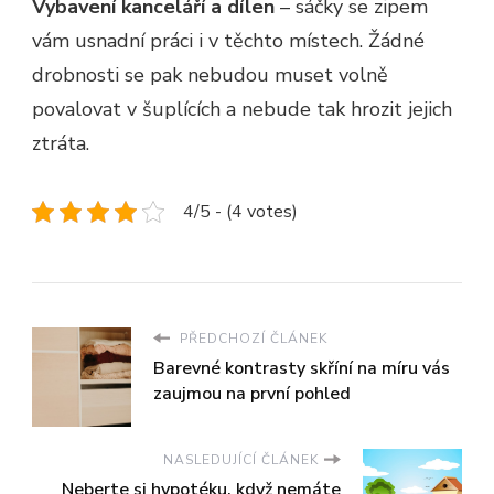
Vybavení kanceláří a dílen
– sáčky se zipem
vám usnadní práci i v těchto místech. Žádné
drobnosti se pak nebudou muset volně
povalovat v šuplících a nebude tak hrozit jejich
ztráta.
4/5 - (4 votes)
PŘEDCHOZÍ ČLÁNEK
Barevné kontrasty skříní na míru vás
zaujmou na první pohled
NASLEDUJÍCÍ ČLÁNEK
Neberte si hypotéku, když nemáte