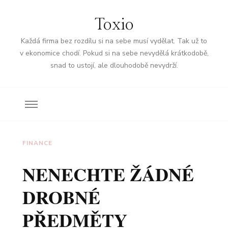
Toxio
Každá firma bez rozdílu si na sebe musí vydělat. Tak už to
v ekonomice chodí. Pokud si na sebe nevydělá krátkodobě,
snad to ustojí, ale dlouhodobě nevydrží.
FINANCE
NENECHTE ŽÁDNÉ
DROBNÉ
PŘEDMĚTY