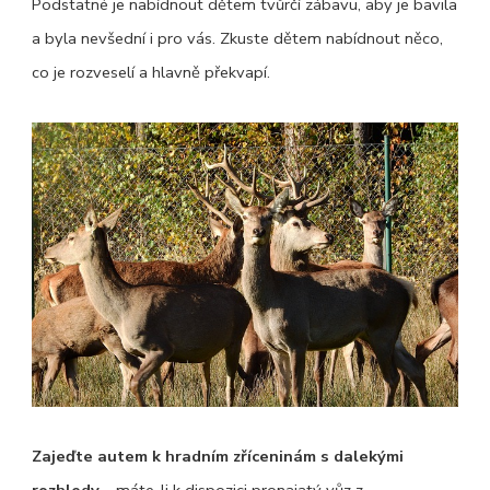
Podstatné je nabídnout dětem tvůrčí zábavu, aby je bavila
a byla nevšední i pro vás. Zkuste dětem nabídnout něco,
co je rozveselí a hlavně překvapí.
Zajeďte autem k hradním zříceninám s dalekými
rozhledy
– máte-li k dispozici pronajatý vůz z