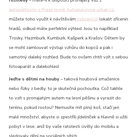
autopůjčovny v Praze levně Autopujcovna-urban.cz
,
můžete toho využít k návštěvám
vybraných
lokalit zřícenin
hradů, odkud máte perfektní výhled. Jsou to například
Trosky, Hazmburk, Kumburk, Kašperk a Krašov. Dětem by
se mohl zamlouvat výstup vzhůru do kopců a pak i
samotný daleký rozhled. Bude to ovšem chtít vzít s sebou
fotoaparát a dalekohled.
Jeďte s dětmi na houby
– taková houbová smaženice
nebo řízky z bedly, to je skutečná pochoutka. Což takhle
to vzít s pronajatým autem na lesní pěšinu a vyrazit do
terénu, pokud rostou? Nemusíte mít plný koš, stačí jen
malé množství, abyste si zpestřili jídelníček a hlavně si užili
pobyt v lese, aniž by vaše ratolesti civěly do mobilu a
sledovaly dění na sociálních sítích.