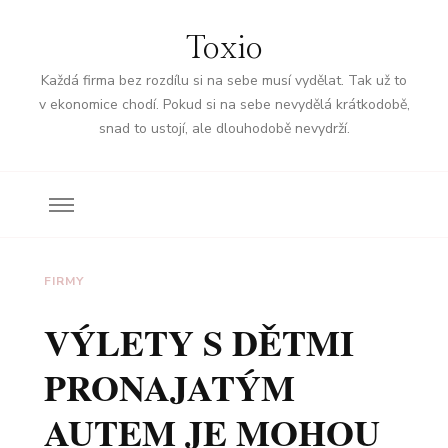
Toxio
Každá firma bez rozdílu si na sebe musí vydělat. Tak už to
v ekonomice chodí. Pokud si na sebe nevydělá krátkodobě,
snad to ustojí, ale dlouhodobě nevydrží.
FIRMY
VÝLETY S DĚTMI
PRONAJATÝM
AUTEM JE MOHOU